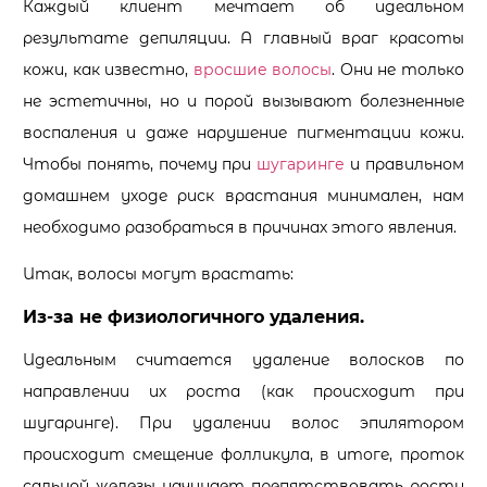
Каждый клиент мечтает об идеальном
результате депиляции. А главный враг красоты
кожи, как известно,
вросшие волосы
. Они не только
не эстетичны, но и порой вызывают болезненные
воспаления и даже нарушение пигментации кожи.
Чтобы понять, почему при
шугаринге
и правильном
домашнем уходе риск врастания минимален, нам
необходимо разобраться в причинах этого явления.
Итак, волосы могут врастать:
Из-за не физиологичного удаления.
Идеальным считается удаление волосков по
направлении их роста (как происходит при
шугаринге). При удалении волос эпилятором
происходит смещение фолликула, в итоге, проток
сальной железы начинает препятствовать росту