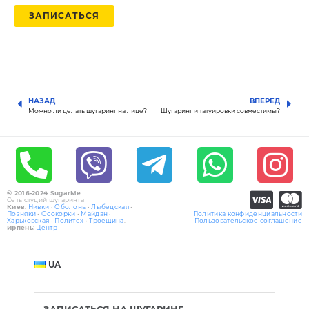
ЗАПИСАТЬСЯ
НАЗАД
ВПЕРЕД
Можно ли делать шугаринг на лице?
Шугаринг и татуировки совместимы?
© 2016-2024 SugarMe
Сеть студий шугаринга
Киев
:
Нивки
•
Оболонь
•
Лыбедская
•
Позняки
•
Осокорки
•
Майдан
•
Политика конфиденциальности
Харьковская
•
Политех
•
Троещина
.
Пользовательское соглашение
Ирпень
:
Центр
UA