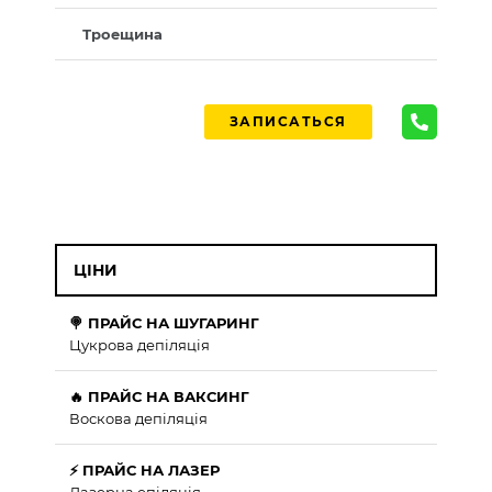
Троещина
ЗАПИСАТЬСЯ
ЦІНИ
🍭 ПРАЙС НА ШУГАРИНГ
Цукрова депіляція
🔥 ПРАЙС НА ВАКСИНГ
Воскова депіляція
⚡ ПРАЙС НА ЛАЗЕР
Лазерна епіляція