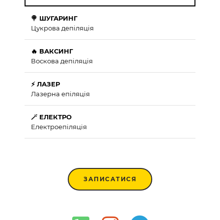
🍭 ШУГАРИНГ
Цукрова депіляція
🔥 ВАКСИНГ
Воскова депіляція
⚡ ЛАЗЕР
Лазерна епіляція
🪄 ЕЛЕКТРО
Електроепіляція
ЗАПИСАТИСЯ