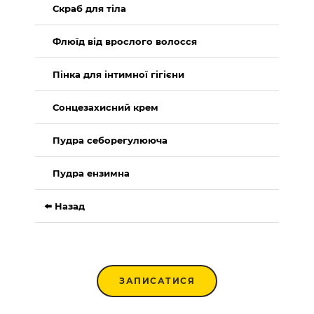
Скраб для тіла
Флюїд від врослого волосся
Пінка для інтимної гігієни
Сонцезахисний крем
Пудра себорегулююча
Пудра ензимна
⬅️ Назад
ЗАПИСАТИСЯ