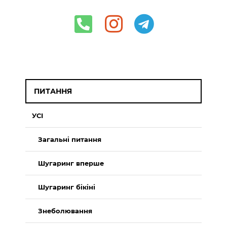
ПИТАННЯ
УСІ
Загальні питання
Шугаринг вперше
Шугаринг бікіні
Знеболювання