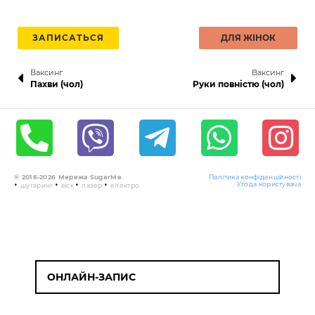
ЗАПИСАТЬСЯ
ДЛЯ ЖІНОК
Ваксинг
Ваксинг
Пахви (чол)
Руки повністю (чол)
© 2016-2026 Мережа SugarMe
Політика конфіденційності
•
•
•
•
Угода користувача
шугаринг
віск
лазер
електро
ОНЛАЙН-ЗАПИС