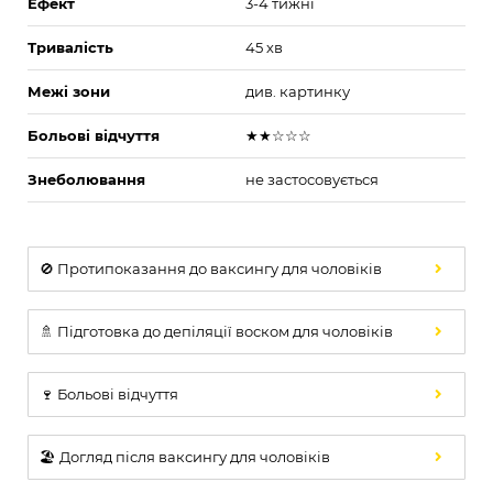
Ефект
3-4 тижні
Тривалість
45 хв
Межі зони
див. картинку
Больові відчуття
★★☆☆☆
Знеболювання
не застосовується
🚫 Протипоказання до ваксингу для чоловіків
🚿 Підготовка до депіляції воском для чоловіків
🍷 Больові відчуття
🏖️ Догляд після ваксингу для чоловіків