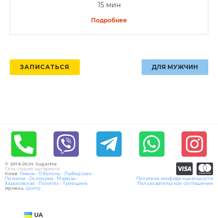
15 мин
Подробнее
ЗАПИСАТЬСЯ
ДЛЯ МУЖЧИН
© 2016-2024 SugarMe
Сеть студий шугаринга
Киев
:
Нивки
•
Оболонь
•
Лыбедская
•
Позняки
•
Осокорки
•
Майдан
•
Политика конфиденциальности
Харьковская
•
Политех
•
Троещина
.
Пользовательское соглашение
Ирпень
:
Центр
UA