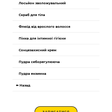
Лосьйон зволожувальний
Скраб для тіла
Флюїд від врослого волосся
Пінка для інтимної гігієни
Сонцезахисний крем
Пудра себорегулююча
Пудра ензимна
⬅️ Назад
ЗАПИСАТИСЯ