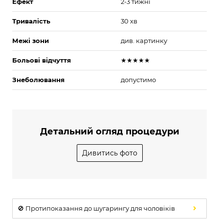
Ефект
2-3 тижні
Тривалість
30 хв
Межі зони
див. картинку
Больові відчуття
★★★★★
Знеболювання
допустимо
Детальний огляд процедури
Дивитись фото
🚫 Протипоказання до шугарингу для чоловіків