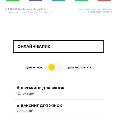
© 2016-2026 Мережа SugarMe
Політика конфіденційності
•
•
•
•
Угода користувача
шугаринг
віск
лазер
електро
ОНЛАЙН-ЗАПИС
для жінок
для чоловіків
🍭 ШУГАРИНГ ДЛЯ ЖІНОК
12 локацій
🔥 ВАКСИНГ ДЛЯ ЖІНОК
7 локацій