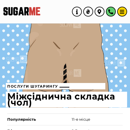
SUGAR
ME
ПОСЛУГИ ШУГАРИНГУ
Міжсіднична складка
(чол)
Популярність
11-е місце