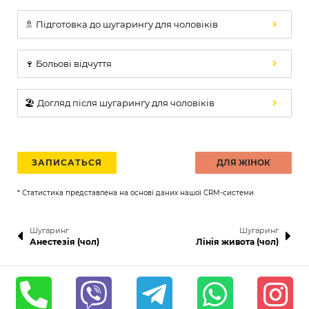
🚿 Підготовка до шугарингу для чоловіків
🍷 Больові відчуття
🏖️ Догляд після шугарингу для чоловіків
ЗАПИСАТЬСЯ
ДЛЯ ЖІНОК
* Статистика представлена на основі даних нашої CRM-системи
Шугаринг
Шугаринг
Анестезія (чол)
Лінія живота (чол)