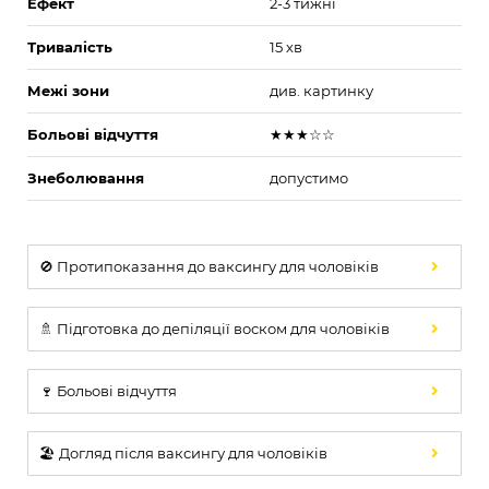
Ефект
2-3 тижні
Тривалість
15 хв
Межі зони
див. картинку
Больові відчуття
★★★☆☆
Знеболювання
допустимо
🚫 Протипоказання до ваксингу для чоловіків
🚿 Підготовка до депіляції воском для чоловіків
🍷 Больові відчуття
🏖️ Догляд після ваксингу для чоловіків