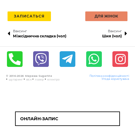
ЗАПИСАТЬСЯ
ДЛЯ ЖІНОК
Ваксинг
Ваксинг
Міжсіднична складка (чол)
Шия (чол)
© 2016-2026 Мережа SugarMe
Політика конфіденційності
•
•
•
•
Угода користувача
шугаринг
віск
лазер
електро
ОНЛАЙН-ЗАПИС