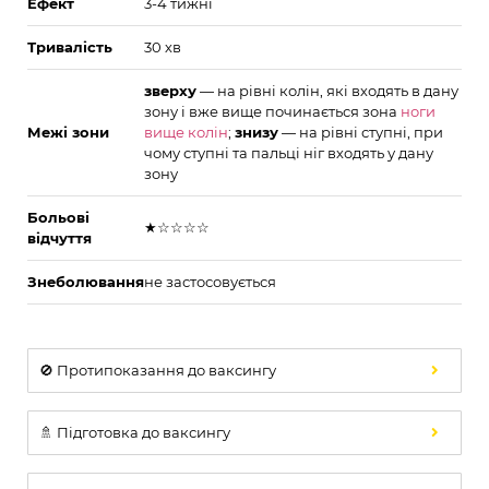
Ефект
3-4 тижні
Тривалість
30 хв
зверху
— на рівні колін, які входять в дану
зону і вже вище починається зона
ноги
Межі зони
вище колін
;
знизу
— на рівні ступні, при
чому ступні та пальці ніг входять у дану
зону
Больові
★☆☆☆☆
відчуття
Знеболювання
не застосовується
🚫 Протипоказання до ваксингу
🚿 Підготовка до ваксингу