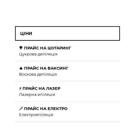
ЦІНИ
🍭 ПРАЙС НА ШУГАРИНГ
Цукрова депіляція
🔥 ПРАЙС НА ВАКСИНГ
Воскова депіляція
⚡ ПРАЙС НА ЛАЗЕР
Лазерна епіляція
🪄 ПРАЙС НА ЕЛЕКТРО
Електроепіляція