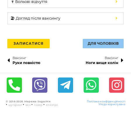
🍷 Больові відчуття
🏖️ Догляд після ваксингу
ЗАПИСАТИСЯ
ДЛЯ ЧОЛОВІКІВ
Ваксинг
Ваксинг
Руки повністю
Ноги вище колін
© 2016-2026 Мережа SugarMe
Політика конфіденційності
•
•
•
•
Угода користувача
шугаринг
віск
лазер
електро