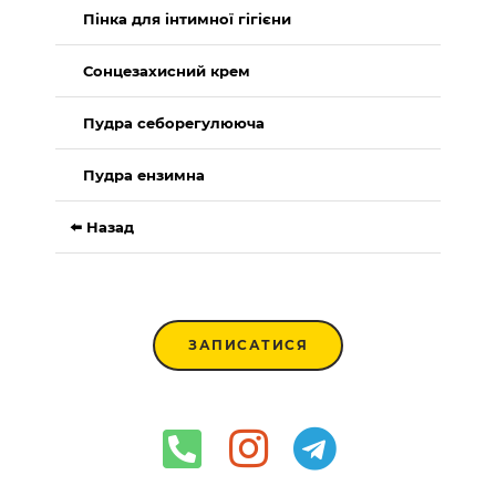
Пінка для інтимної гігієни
Сонцезахисний крем
Пудра себорегулююча
Пудра ензимна
⬅️ Назад
ЗАПИСАТИСЯ