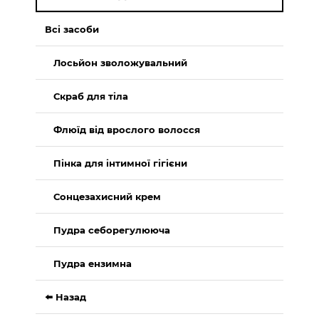
Всі засоби
Лосьйон зволожувальний
Скраб для тіла
Флюїд від врослого волосся
Пінка для інтимної гігієни
Сонцезахисний крем
Пудра себорегулююча
Пудра ензимна
⬅️ Назад