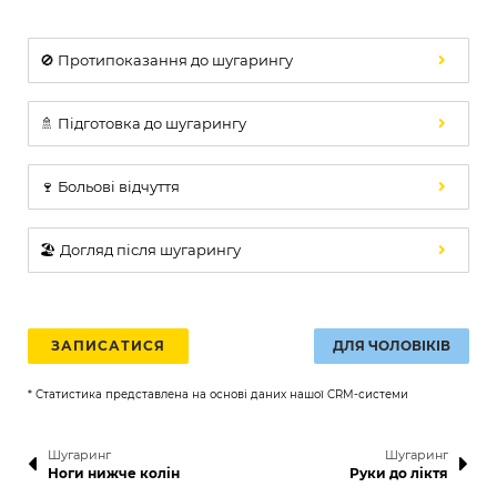
🚫 Протипоказання до шугарингу
🚿 Підготовка до шугарингу
🍷 Больові відчуття
🏖️ Догляд після шугарингу
ЗАПИСАТИСЯ
ДЛЯ ЧОЛОВІКІВ
* Статистика представлена на основі даних нашої CRM-системи
Шугаринг
Шугаринг
Ноги нижче колін
Руки до ліктя