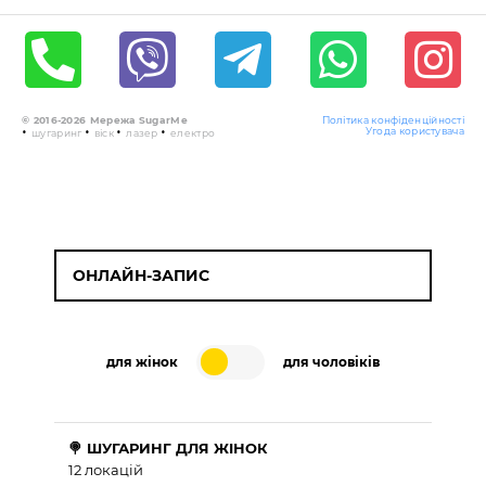
© 2016-2026 Мережа SugarMe
Політика конфіденційності
•
•
•
•
Угода користувача
шугаринг
віск
лазер
електро
ОНЛАЙН-ЗАПИС
для жінок
для чоловіків
🍭 ШУГАРИНГ ДЛЯ ЖІНОК
12 локацій