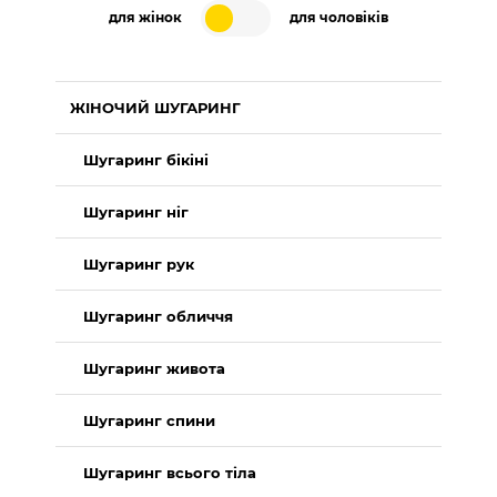
для жінок
для чоловіків
ЖІНОЧИЙ ШУГАРИНГ
Шугаринг бікіні
Шугаринг ніг
Шугаринг рук
Шугаринг обличчя
Шугаринг живота
Шугаринг спини
Шугаринг всього тіла