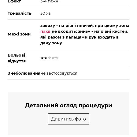
Ефект
3-4 тижні
Тривалість
30 хв
зверху
- на рівні плечей, при цьому зона
пахв
не входить;
знизу
- на рівні кистей,
Межі зони
які разом з пальцями рук входять в
дану зону
Больові
★★☆☆☆
відчуття
Знеболювання
не застосовується
Детальний огляд процедури
Дивитись фото