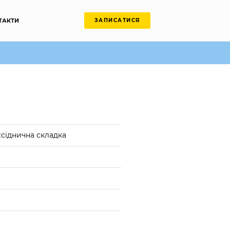
ТАКТИ
ЗАПИСАТИСЯ
жсіднична складка