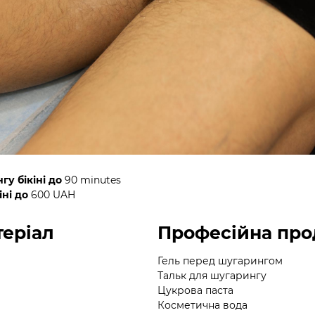
гу бікіні до
90 minutes
іні до
600 UAH
еріал
Професійна про
Гель перед шугарингом
Тальк для шугарингу
Цукрова паста
Косметична вода