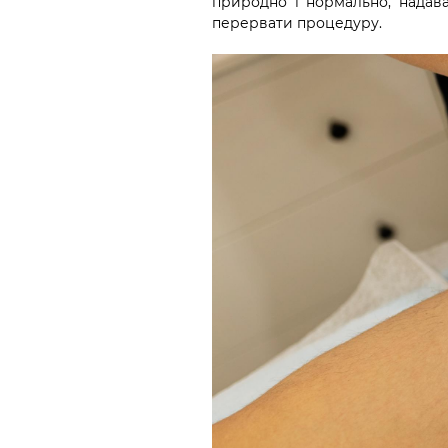
природно і нормально, надав
перервати процедуру.