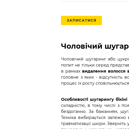
ЗАПИСАТИСЯ
Чоловічий шугари
Чоловічий шугаринг або цукро
попит не тільки серед представ
в рамках
видалення волосся в 
головне з яких - відсутність 
процес їх росту сповільнюється
Особливості шугарингу бікіні 
складністю, в тому числі з пси
бездоганно. За бажанням, шу
Техніка вибирається залежно в
травматизації шкіри. Зверніть 