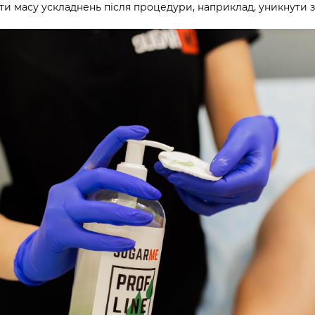
ти масу ускладнень після процедури, наприклад, уникнути 