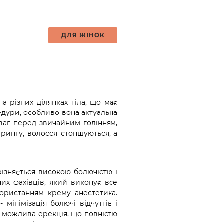
ДЛЯ ЖІНОК
 різних ділянках тіла, що має
цедури, особливо вона актуальна
еваг перед звичайним голінням,
арингу, волосся стоншуються, а
ізняється високою болючістю і
аних фахівців, який виконує все
ористанням крему анестетика.
мінімізація болючі відчуттів і
ка можлива ерекція, що повністю