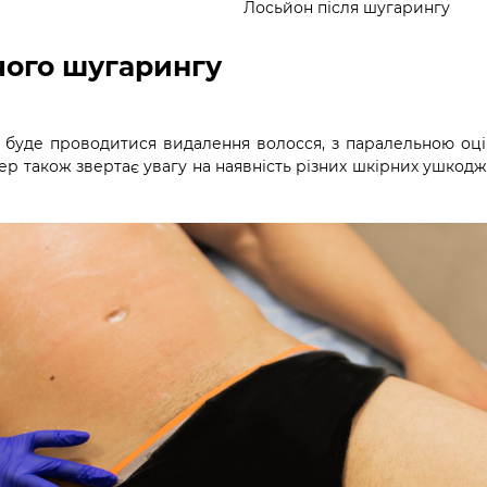
Лосьйон після шугарингу
чого шугарингу
х буде проводитися видалення волосся, з паралельною оці
ер також звертає увагу на наявність різних шкірних ушкодж