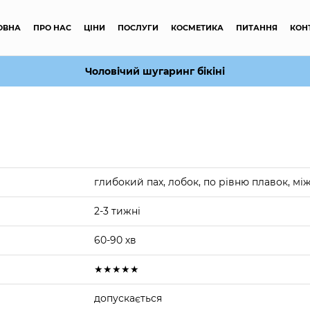
ОВНА
ПРО НАС
ЦІНИ
ПОСЛУГИ
КОСМЕТИКА
ПИТАННЯ
КОН
Чоловічий шугаринг бікіні
глибокий пах, лобок, по рівню плавок, мі
2-3 тижні
60-90 хв
★★★★★
допускається