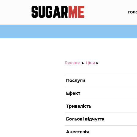
SUGAR
ME
ГОЛ
Головна
►
Ціни
►
Послуги
Ефект
Тривалість
Больові відчуття
Анестезія