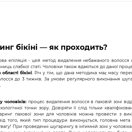
нг бікіні — як проходить?
ва епіляція - цей метод видалення небажаного волосся на
ниць слабкої статі. Чоловіки також вдаються до даної про
області бікіні
. Річ у тім, що дана методика має масу пер
волосся до 3 тижнів. За умови регулярного виконання шуг
.
у чоловіків:
процес видалення волосся в паховій зоні відр
хологічної точки зору. Довіряти її слід тільки кваліфіков
гаринг пахової зони для чоловіків можна провести з вик
ід того, який тип процедури виконується, головна мета - 
увагу! При проведенні шугарингу в інтимній зоні у чолові