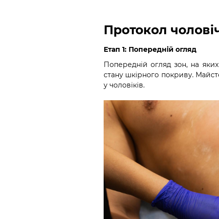
Протокол чолові
Етап 1: Попередній огляд
Попередній огляд зон, на яки
стану шкірного покриву. Майст
у чоловіків.