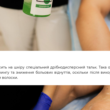
ить на шкіру спеціальний дрібнодисперсний тальк. Така 
ингу та зниження больових відчуттів, оскільки після вик
 волоски.