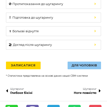
🚫 Протипоказання до шугарингу
🚿 Підготовка до шугарингу
🍷 Больові відчуття
🏖️ Догляд після шугарингу
ЗАПИСАТИСЯ
ДЛЯ ЧОЛОВІКІВ
* Статистика представлена на основі даних нашої CRM-системи
Шугаринг
Шугаринг
Глибоке бікіні
Ноги повністю