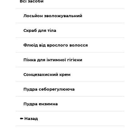
Всі засоби
Лосьйон зволожувальний
Скраб для тіла
Флюїд від врослого волосся
Пінка для інтимної гігієни
Сонцезахисний крем
Пудра себорегулююча
Пудра ензимна
⬅️ Назад