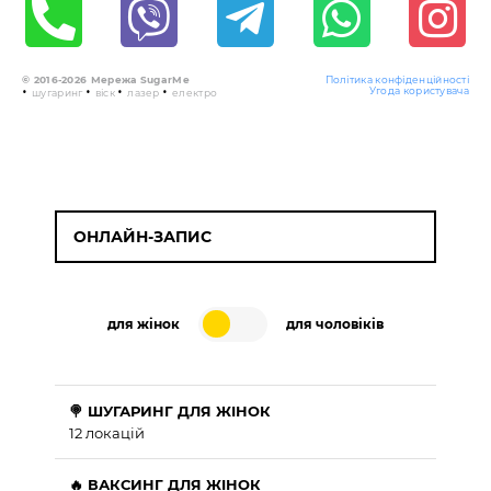
© 2016-2026 Мережа SugarMe
Політика конфіденційності
•
•
•
•
Угода користувача
шугаринг
віск
лазер
електро
ОНЛАЙН-ЗАПИС
для жінок
для чоловіків
🍭 ШУГАРИНГ ДЛЯ ЖІНОК
12 локацій
🔥 ВАКСИНГ ДЛЯ ЖІНОК