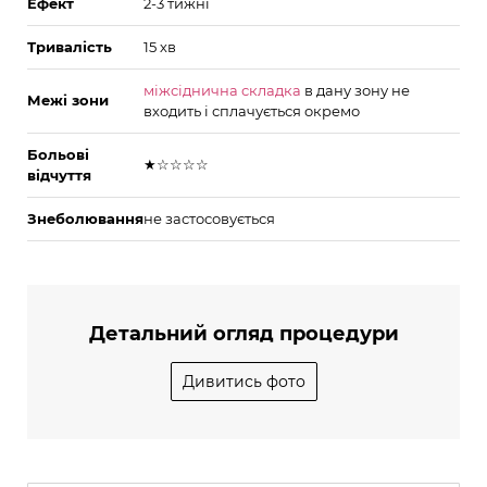
Ефект
2-3 тижні
Тривалість
15 хв
міжсіднична складка
в дану зону не
Межі зони
входить і сплачується окремо
Больові
★☆☆☆☆
відчуття
Знеболювання
не застосовується
Детальний огляд процедури
Дивитись фото