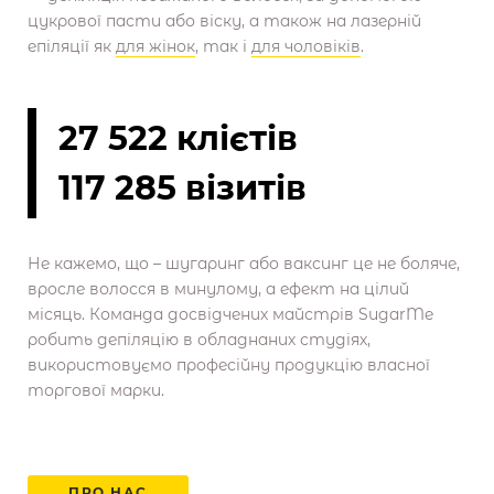
цукрової пасти або віску, а також на лазерній
епіляції як
для жінок
, так і
для чоловіків
.
27 522 клієтів
117 285 візитів
Не кажемо, що – шугаринг або ваксинг це не боляче,
вросле волосся в минулому, а ефект на цілий
місяць. Команда досвідчених майстрів SugarMe
робить депіляцію в обладнаних студіях,
використовуємо професійну продукцію власної
торгової марки.
ПРО НАС