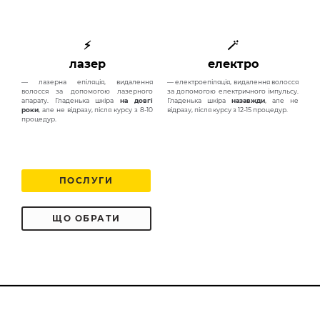
⚡
🪄
лазер
електро
— лазерна епіляція, видалення
— електроепіляція, видалення волосся
волосся за допомогою лазерного
за допомогою електричного імпульсу.
апарату. Гладенька шкіра
на довгі
Гладенька шкіра
назавжди
, але не
роки
, але не відразу, після курсу з 8-10
відразу, після курсу з 12-15 процедур.
процедур.
ПОСЛУГИ
ЩО ОБРАТИ