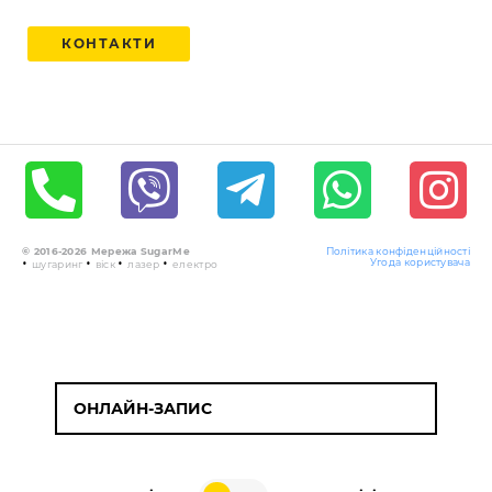
КОНТАКТИ
© 2016-2026 Мережа SugarMe
Політика конфіденційності
•
•
•
•
Угода користувача
шугаринг
віск
лазер
електро
ОНЛАЙН-ЗАПИС