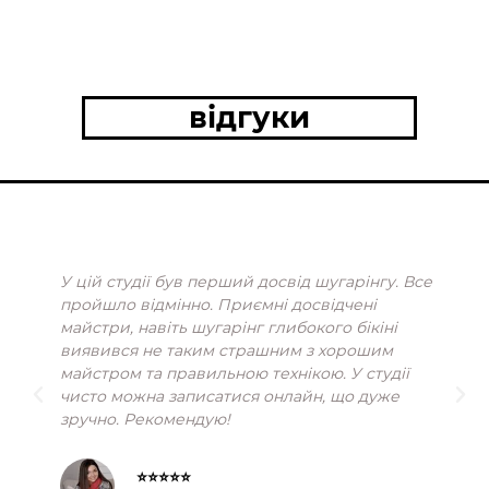
відгуки
У цій студії був перший досвід шугарінгу. Все
пройшло відмінно. Приємні досвідчені
майстри, навіть шугарінг глибокого бікіні
виявився не таким страшним з хорошим
майстром та правильною технікою. У студії
чисто можна записатися онлайн, що дуже
зручно. Рекомендую!
⭐⭐⭐⭐⭐