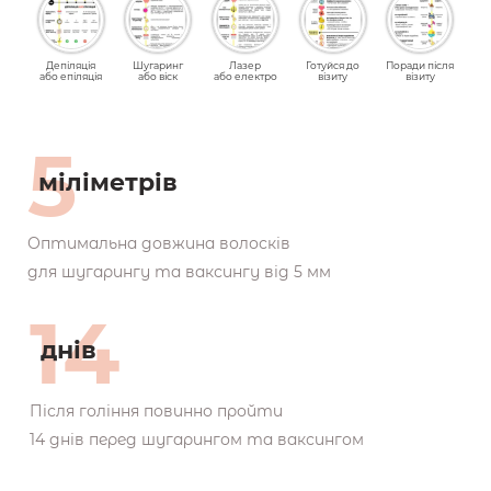
Депіляція
Шугаринг
Лазер
Готуйся до
Поради після
або епіляція
або віск
або електро
візиту
візиту
5
міліметрів
Оптимальна довжина волосків
для шугарингу та ваксингу від 5 мм
14
днів
Після гоління повинно пройти
14 днів перед шугарингом та ваксингом