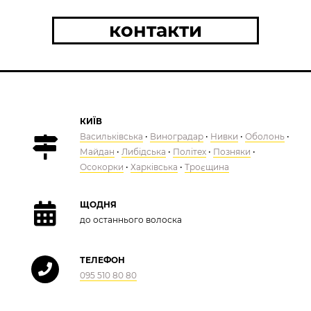
контакти
КИЇВ
Васильківська
•
Виноградар
•
Нивки
•
Оболонь
•
Майдан
•
Либідська
•
Політех
•
Позняки
•
Осокорки
•
Харківська
•
Троєщина
ЩОДНЯ
до останнього волоска
ТЕЛЕФОН
095 510 80 80