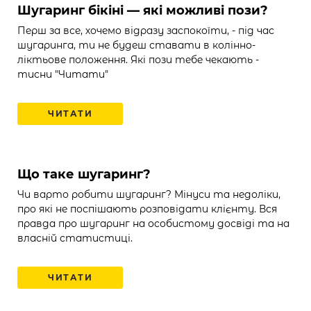
Шугаринг бікіні — які можливі пози?
Перш за все, хочемо відразу заспокоїти, - під час
шугаринга, ти не будеш ставати в колінно-
ліктьове положення. Які пози тебе чекають -
тисни "Читати"
ЧИТАТИ
Що таке шугаринг?
Чи варто робити шугаринг? Мінуси та недоліки,
про які не поспішають розповідати клієнту. Вся
правда про шугаринг на особистому досвіді та на
власній статистиці.
ЧИТАТИ