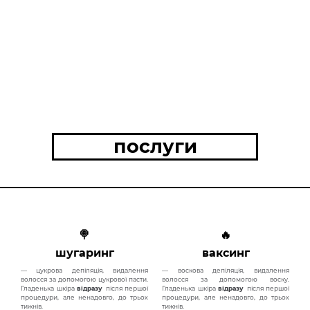
послуги
🍭
🔥
шугаринг
ваксинг
— цукрова депіляція, видалення
— воскова депіляція, видалення
волосся за допомогою цукрової пасти.
волосся за допомогою воску.
Гладенька шкіра
відразу
після першої
Гладенька шкіра
відразу
після першої
процедури, але ненадовго, до трьох
процедури, але ненадовго, до трьох
тижнів.
тижнів.