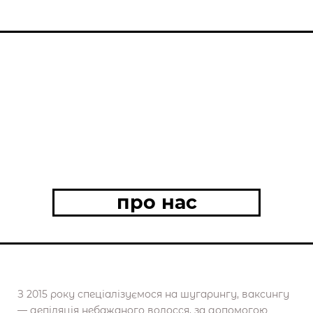
про нас
З 2015 року спеціалізуємося на шугарингу, ваксингу
— депіляція небажаного волосся, за допомогою