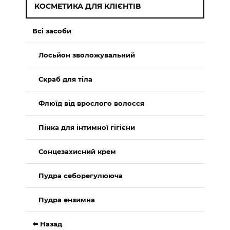
КОСМЕТИКА ДЛЯ КЛІЄНТІВ
Всі засоби
Лосьйон зволожувальний
Скраб для тіла
Флюїд від врослого волосся
Пінка для інтимної гігієни
Сонцезахисний крем
Пудра себорегулююча
Пудра ензимна
⬅️ Назад