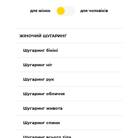
для жінок
для чоловіків
ЖІНОЧИЙ ШУГАРИНГ
Шугаринг бікіні
Шугаринг ніг
Шугаринг рук
Шугаринг обличчя
Шугаринг живота
Шугаринг спини
Шугаринг всього тіла