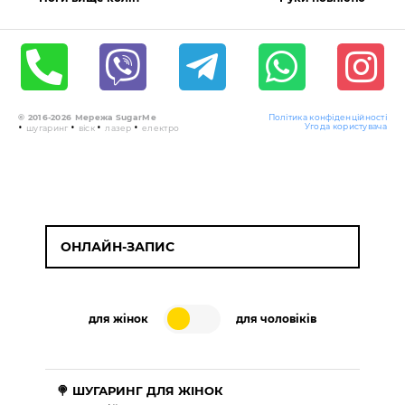
© 2016-2026 Мережа SugarMe
Політика конфіденційності
•
•
•
•
Угода користувача
шугаринг
віск
лазер
електро
ОНЛАЙН-ЗАПИС
для жінок
для чоловіків
🍭 ШУГАРИНГ ДЛЯ ЖІНОК