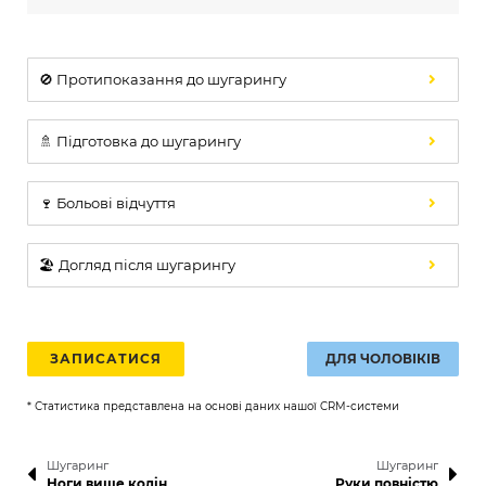
🚫 Протипоказання до шугарингу
🚿 Підготовка до шугарингу
🍷 Больові відчуття
🏖️ Догляд після шугарингу
ЗАПИСАТИСЯ
ДЛЯ ЧОЛОВІКІВ
* Статистика представлена на основі даних нашої CRM-системи
Шугаринг
Шугаринг
Ноги вище колін
Руки повністю