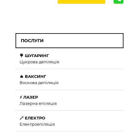
ПОСЛУГИ
🍭 ШУГАРИНГ
Цукрова депіляція
🔥 ВАКСИНГ
Воскова депіляція
⚡ ЛАЗЕР
Лазерна епіляція
🪄 ЕЛЕКТРО
Електроепіляція