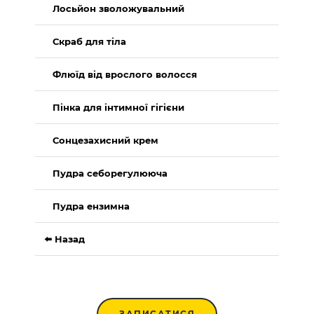
Лосьйон зволожувальний
Скраб для тіла
Флюїд від врослого волосся
Пінка для інтимної гігієни
Сонцезахисний крем
Пудра себорегулююча
Пудра ензимна
⬅️ Назад
ЗАПИСАТИСЯ