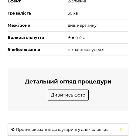
Ефект
2-3 тижні
Тривалість
30 хв
Межі зони
див. картинку
Больові відчуття
★★☆☆☆
Знеболювання
не застосовується
Детальний огляд процедури
Дивитись фото
🚫 Протипоказання до шугарингу для чоловіків