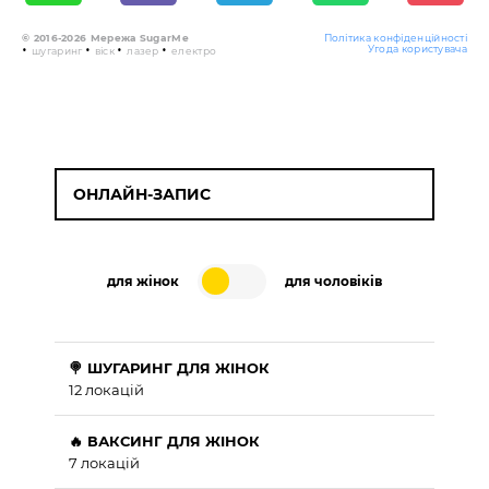
© 2016-2026 Мережа SugarMe
Політика конфіденційності
•
•
•
•
Угода користувача
шугаринг
віск
лазер
електро
ОНЛАЙН-ЗАПИС
для жінок
для чоловіків
🍭 ШУГАРИНГ ДЛЯ ЖІНОК
12 локацій
🔥 ВАКСИНГ ДЛЯ ЖІНОК
7 локацій