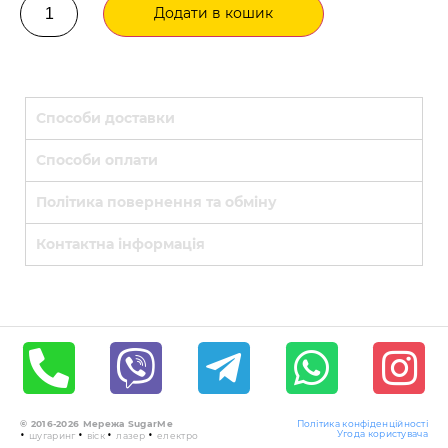
Додати в кошик
Способи доставки
Способи оплати
Політика повернення та обміну
Контактна інформація
© 2016-2026 Мережа SugarMe
Політика конфіденційності
•
•
•
•
Угода користувача
шугаринг
віск
лазер
електро