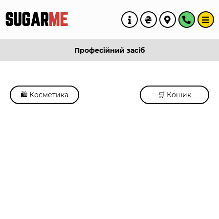
SUGAR
ME
Професійний засіб
🛍️ Косметика
🛒 Кошик