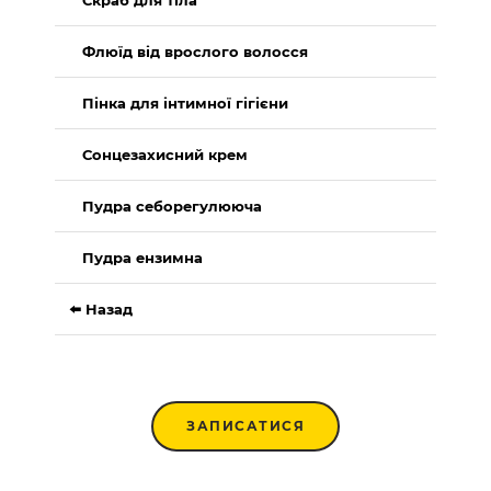
Флюїд від врослого волосся
Пінка для інтимної гігієни
Сонцезахисний крем
Пудра себорегулююча
Пудра ензимна
⬅️ Назад
ЗАПИСАТИСЯ