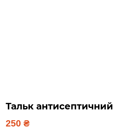
Тальк антисептичний
250
₴