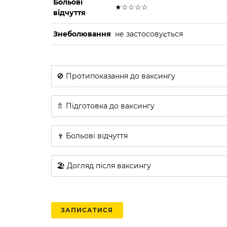
Больові
★☆☆☆☆
відчуття
Знеболювання
не застосовується
🚫 Протипоказання до ваксингу
🚿 Підготовка до ваксингу
🍷 Больові відчуття
🏖️ Догляд після ваксингу
ЗАПИСАТИСЯ