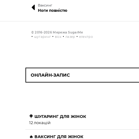
Ваксинг
Ноги повністю
© 2016-2026 Мережа SugarMe
•
•
•
•
шугаринг
віск
лазер
електро
ОНЛАЙН-ЗАПИС
🍭 ШУГАРИНГ ДЛЯ ЖІНОК
12 локацій
🔥 ВАКСИНГ ДЛЯ ЖІНОК