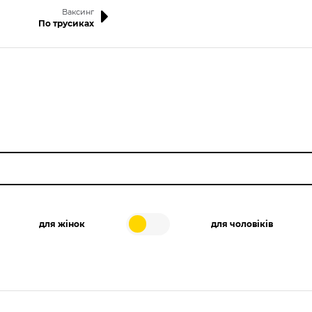
Ваксинг
По трусиках
для жінок
для чоловіків