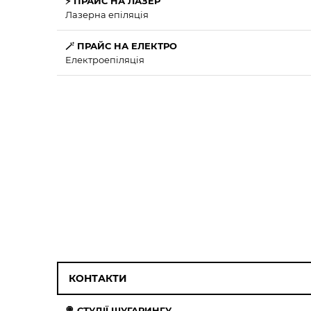
⚡ ПРАЙС НА ЛАЗЕР
Лазерна епіляція
🪄 ПРАЙС НА ЕЛЕКТРО
Електроепіляція
КОНТАКТИ
🍭 СТУДІЇ ШУГАРИНГУ