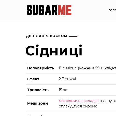
SUGAR
ME
ГОЛ
ДЕПІЛЯЦІЯ ВОСКОМ
Сідниці
Популярність
11-е місце (кожний 59-й клієнт
Ефект
2-3 тижні
Тривалість
15 хв
міжсіднична складка
в дану з
Межі зони
сплачується окремо