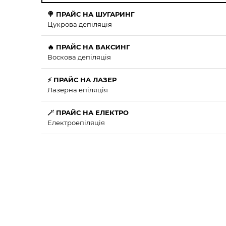
🍭 ПРАЙС НА ШУГАРИНГ
Цукрова депіляція
🔥 ПРАЙС НА ВАКСИНГ
Воскова депіляція
⚡ ПРАЙС НА ЛАЗЕР
Лазерна епіляція
🪄 ПРАЙС НА ЕЛЕКТРО
Електроепіляція