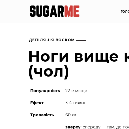
SUGAR
ME
ГОЛ
ДЕПІЛЯЦІЯ ВОСКОМ
Ноги вище 
(чол)
Популярність
22-е місце
Ефект
3-4 тижні
Тривалість
60 хв
зверху
: спереду — там, де п