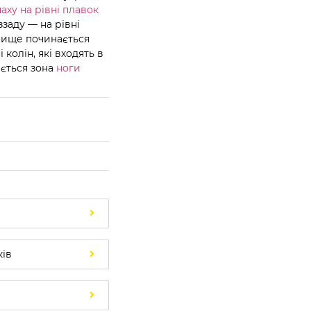
паху на рівні плавок
ззаду — на рівні
 вище починається
 колін, які входять в
ається зона
ноги
в
ків