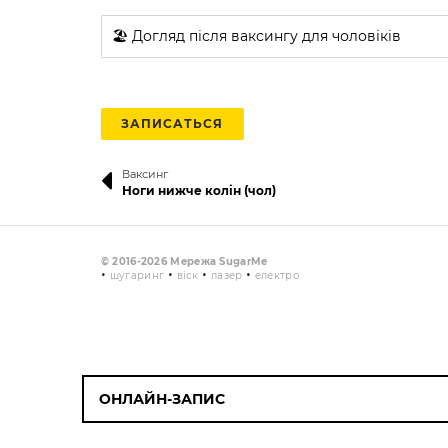
🏖️ Догляд після ваксингу для чоловіків
ЗАПИСАТЬСЯ
Ваксинг
Ноги нижче колін (чол)
© 2016-2026 Мережа SugarMe
•
•
•
•
шугаринг
віск
лазер
електро
ОНЛАЙН-ЗАПИС