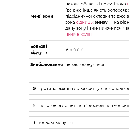
пахова область і по суті зона
(де вже інша якість волосся); 
Межі зони
підсідничної складки та вже
зона
сідниць
;
знизу
— на рівні
дану зону і вже нижче почин
нижче колін
Больові
★☆☆☆☆
відчуття
Знеболювання
не застосовується
🚫 Протипоказання до ваксингу для чоловікі
🚿 Підготовка до депіляції воском для чолові
🍷 Больові відчуття