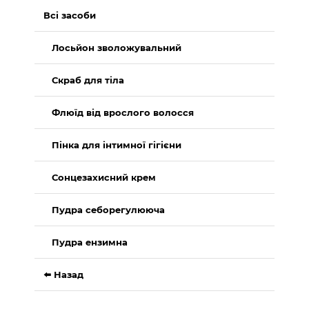
Всі засоби
Лосьйон зволожувальний
Скраб для тіла
Флюїд від врослого волосся
Пінка для інтимної гігієни
Сонцезахисний крем
Пудра себорегулююча
Пудра ензимна
⬅️ Назад