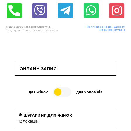
© 2016-2026 Мережа SugarMe
Політика конфіденційності
•
•
•
•
Угода користувача
шугаринг
віск
лазер
електро
ОНЛАЙН-ЗАПИС
для жінок
для чоловіків
🍭 ШУГАРИНГ ДЛЯ ЖІНОК
12 локацій