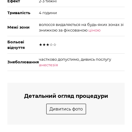
Ефект
2-3 тижні
Тривалість
4 години
волосся видаляється на будь-яких зонах зі
Межі зони
знижкою за фіксованою
ціною
Больові
★★★☆☆
відчуття
частково допустимо, дивись послугу
Знеболювання
анестезія
Детальний огляд процедури
Дивитись фото