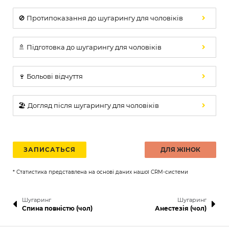
🚫 Протипоказання до шугарингу для чоловіків
🚿 Підготовка до шугарингу для чоловіків
🍷 Больові відчуття
🏖️ Догляд після шугарингу для чоловіків
ЗАПИСАТЬСЯ
ДЛЯ ЖІНОК
* Статистика представлена на основі даних нашої CRM-системи
Шугаринг
Шугаринг
Спина повністю (чол)
Анестезія (чол)