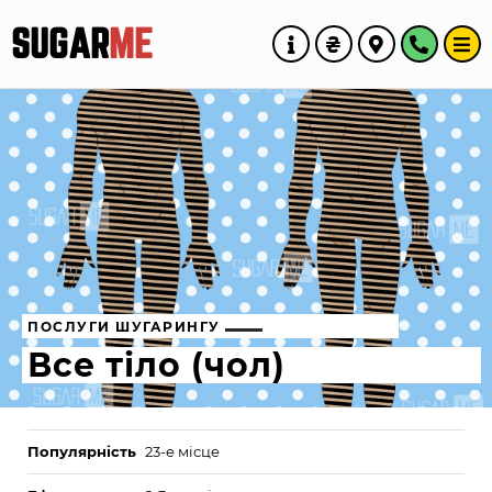
SUGAR
ME
ПОСЛУГИ ШУГАРИНГУ
Все тіло (чол)
Популярність
23-е місце