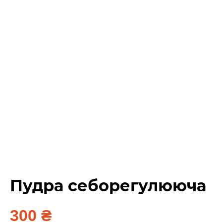
Пудра себорегулююча
300
₴