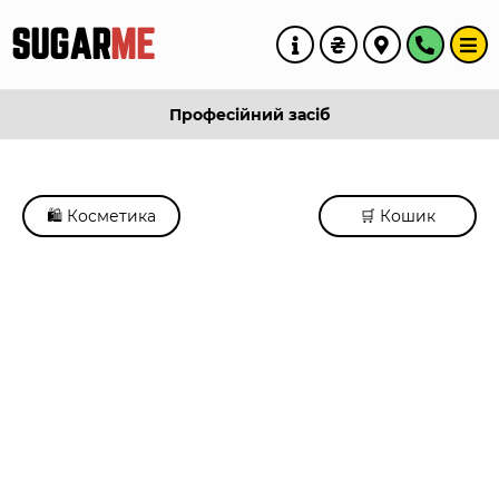
SUGAR
ME
Професійний засіб
🛍️ Косметика
🛒 Кошик