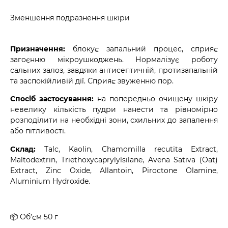
Зменшення подразнення шкіри
Призначення:
блокує запальний процес, сприяє
загоєнню мікроушкоджень. Нормалізує роботу
сальних залоз, завдяки антисептичній, протизапальній
та заспокійливій дії. Сприяє звуженню пор.
Спосіб застосування:
на попередньо очищену шкіру
невелику кількість пудри нанести та рівномірно
розподілити на необхідні зони, схильних до запалення
або пітливості.
Склад:
Talc, Kaolin, Chamomilla recutita Extract,
Maltodextrin, Triethoxycaprylylsilane, Avena Sativa (Oat)
Extract, Zinc Oxide, Allantoin, Piroctone Olamine,
Aluminium Hydroxide.
📦 Об’єм 50 г