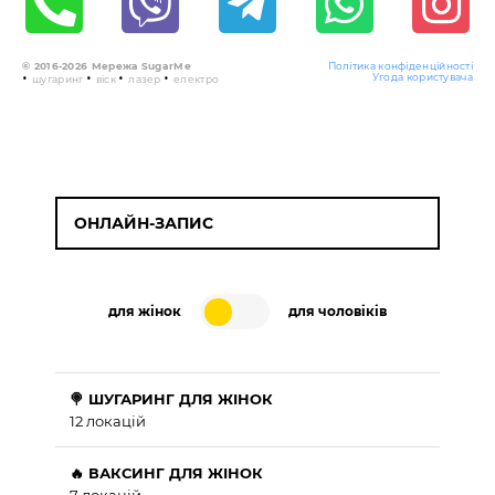
© 2016-2026 Мережа SugarMe
Політика конфіденційності
•
•
•
•
Угода користувача
шугаринг
віск
лазер
електро
ОНЛАЙН-ЗАПИС
для жінок
для чоловіків
🍭 ШУГАРИНГ ДЛЯ ЖІНОК
12 локацій
🔥 ВАКСИНГ ДЛЯ ЖІНОК