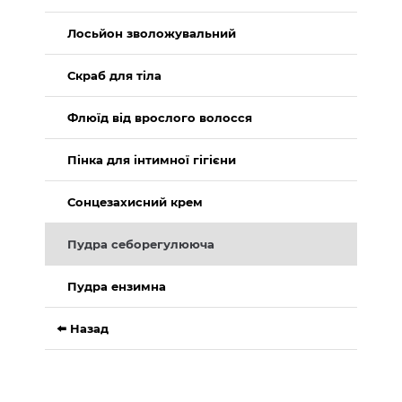
Лосьйон зволожувальний
Скраб для тіла
Флюїд від врослого волосся
Пінка для інтимної гігієни
Сонцезахисний крем
Пудра себорегулююча
Пудра ензимна
⬅️ Назад