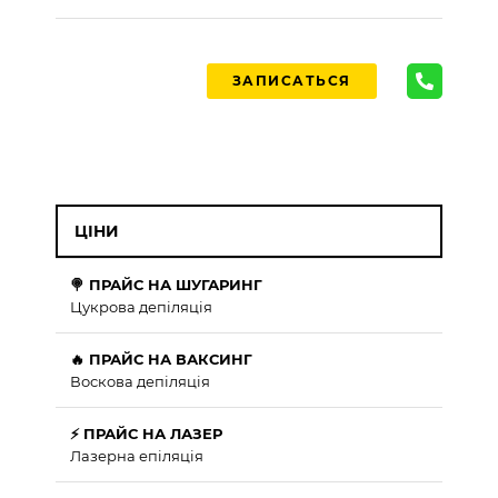
ЗАПИСАТЬСЯ
ЦІНИ
🍭 ПРАЙС НА ШУГАРИНГ
Цукрова депіляція
🔥 ПРАЙС НА ВАКСИНГ
Воскова депіляція
⚡ ПРАЙС НА ЛАЗЕР
Лазерна епіляція