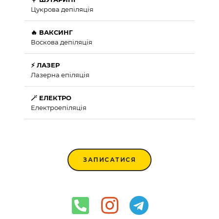
Цукрова депіляція
🔥 ВАКСИНГ
Воскова депіляція
⚡ ЛАЗЕР
Лазерна епіляція
🪄 ЕЛЕКТРО
Електроепіляція
ЗАПИСАТИСЯ