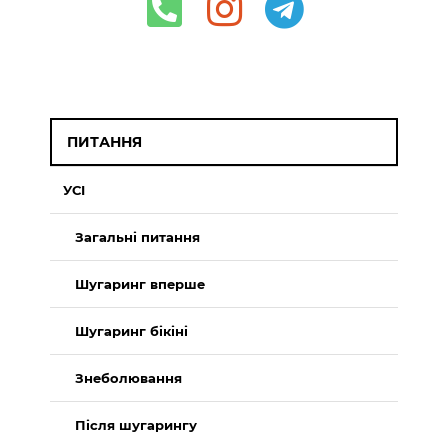
ПИТАННЯ
УСІ
Загальні питання
Шугаринг вперше
Шугаринг бікіні
Знеболювання
Після шугарингу