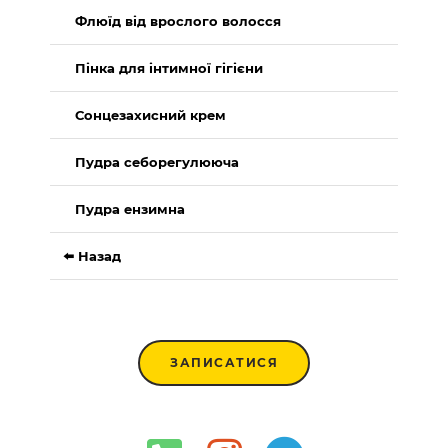
Флюїд від врослого волосся
Пінка для інтимної гігієни
Сонцезахисний крем
Пудра себорегулююча
Пудра ензимна
⬅️ Назад
ЗАПИСАТИСЯ