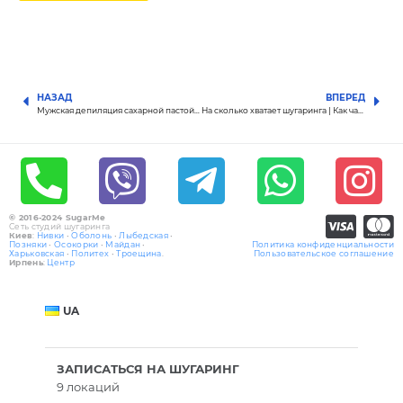
НАЗАД
ВПЕРЕД
Мужская депиляция сахарной пастой | Мужской шугаринг – особенности процесса
На сколько хватает шугаринга | Как часто делать шугаринг
© 2016-2024 SugarMe
Сеть студий шугаринга
Киев
:
Нивки
•
Оболонь
•
Лыбедская
•
Позняки
•
Осокорки
•
Майдан
•
Политика конфиденциальности
Харьковская
•
Политех
•
Троещина
.
Пользовательское соглашение
Ирпень
:
Центр
UA
ЗАПИСАТЬСЯ НА ШУГАРИНГ
9 локаций