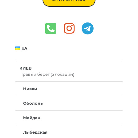
UA
КИЕВ
Правый берег (5 локаций)
Нивки
Оболонь
Майдан
Лыбедская