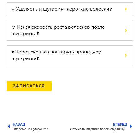
⭐ Удаляет ли шугаринг короткие волоски❓
👙 Какая скорость роста волосков после
шугаринга❓
♥️ Через сколько повторять процедуру
шугаринга❓
ЗАПИСАТЬСЯ
НАЗАД
ВПЕРЕД
Впервые на шугаринге?
Оптимальная длина волосков для шугаринга