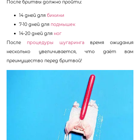
После бритвы должно пройти:
14 дней для
бикини
7-10 дней для
подмышек
14-20 дней для
ног
После
процедуры шугаринга
время ожидания
несколько увеличивается, что даёт вам
преимущество перед бритвой!