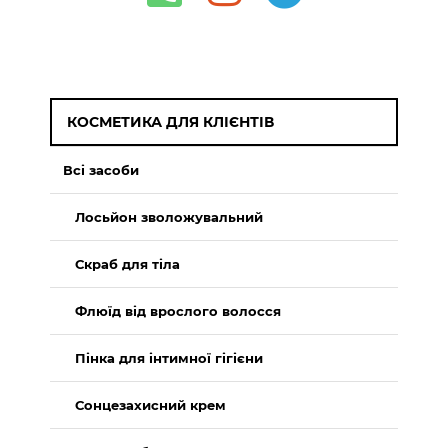
КОСМЕТИКА ДЛЯ КЛІЄНТІВ
Всі засоби
Лосьйон зволожувальний
Скраб для тіла
Флюїд від врослого волосся
Пінка для інтимної гігієни
Сонцезахисний крем