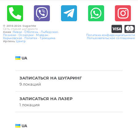
© 2016-2024 SugarMe
Сеть студий шугаринга
Киев
:
Нивки
•
Оболонь
•
Лыбедская
•
Позняки
•
Осокорки
•
Майдан
•
Политика конфиденциальности
Харьковская
•
Политех
•
Троещина
.
Пользовательское соглашение
Ирпень
:
Центр
UA
ЗАПИСАТЬСЯ НА ШУГАРИНГ
9 локаций
ЗАПИСАТЬСЯ НА ЛАЗЕР
1 локация
UA