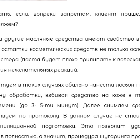
ать, если, вопреки запретам, клиент прише
ияжем?
и другие масляные средства имеют свойство в
е остатки косметических средств не только о
стера (паста будет плохо прилипать к волоскам
ния нежелательных реакций.
туем в таких случаях обильно нанести лосьон 
зону обработки, взбивая средство на коже в т
емени (до 3- 5-ти минут). Далее снимаем с
твуем по протоколу. В данном случае не сто
эпиляционной подготовки. Это позволит уд
в полностью, а значит, процедура шугаринга про