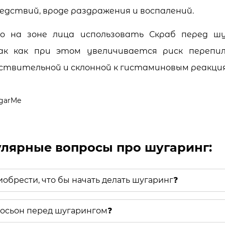
едствий, вроде раздражения и воспалений.
о на зоне лица использовать Скраб перед ш
ак как при этом увеличивается риск перепил
ствительной и склонной к гистаминовым реакци
garMe
лярные вопросы про шугаринг:
иобрести, что бы начать делать шугаринг❓
лосьон перед шугарингом❓