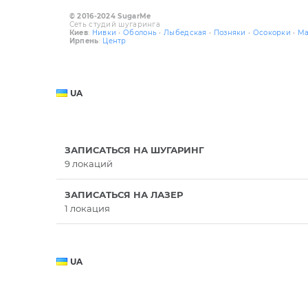
© 2016-2024 SugarMe
Сеть студий шугаринга
Киев
:
Нивки
•
Оболонь
•
Лыбедская
•
Позняки
•
Осокорки
•
Ма
Ирпень
:
Центр
UA
ЗАПИСАТЬСЯ НА ШУГАРИНГ
9 локаций
ЗАПИСАТЬСЯ НА ЛАЗЕР
1 локация
UA