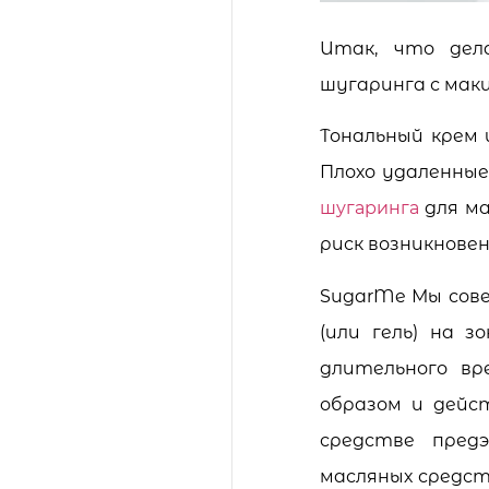
Итак, что дел
шугаринга с мак
Тональный крем 
Плохо удаленны
шугаринга
для ма
риск возникнове
SugarMe Мы сове
(или гель) на 
длительного вр
образом и дейс
средстве пред
масляных средст