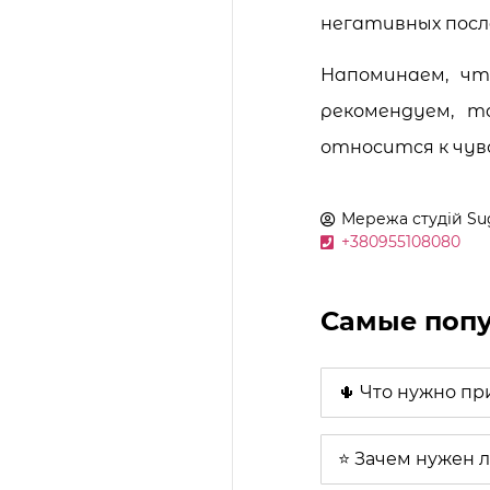
негативных посл
Напоминаем, чт
рекомендуем, т
относится к чув
Мережа студій
Su
+380955108080
Самые попу
🌵 Что нужно пр
⭐ Зачем нужен 