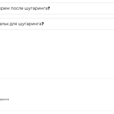
 крем после шугаринга❓
тальк для шугаринга❓
аринга