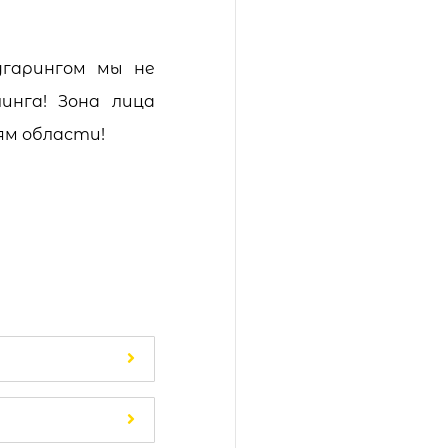
угарингом мы не
инга! Зона лица
ям области!