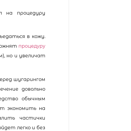
л на процедуру
ъедаться в кожу.
сложнят
процедуру
), но и увеличат
перед шугарингом
ечение довольно
редство обычным
ит экономить на
алить частички
йдет легко и без