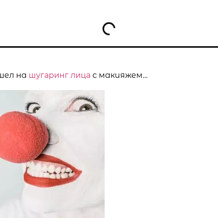
шел на
шугаринг лица
с макияжем…