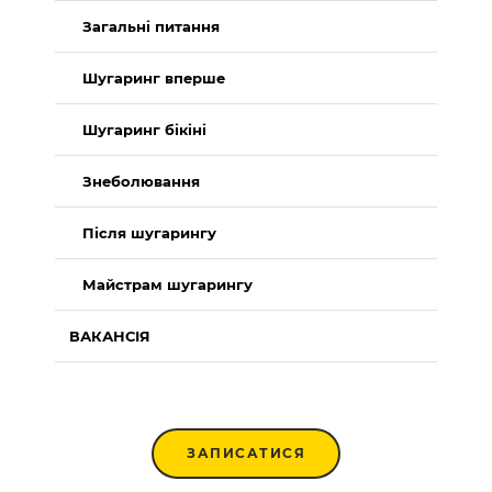
Загальні питання
Шугаринг вперше
Шугаринг бікіні
Знеболювання
Після шугарингу
Майстрам шугарингу
ВАКАНСІЯ
ЗАПИСАТИСЯ