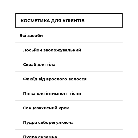
КОСМЕТИКА ДЛЯ КЛІЄНТІВ
Всі засоби
Лосьйон зволожувальний
Скраб для тіла
Флюїд від врослого волосся
Пінка для інтимної гігієни
Сонцезахисний крем
Пудра себорегулююча
Пудра ензимна