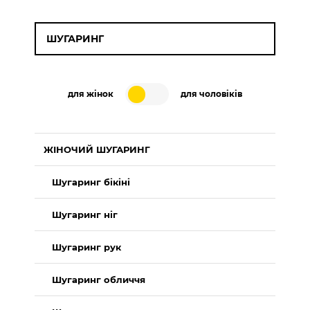
ШУГАРИНГ
для жінок
для чоловіків
ЖІНОЧИЙ ШУГАРИНГ
Шугаринг бікіні
Шугаринг ніг
Шугаринг рук
Шугаринг обличчя