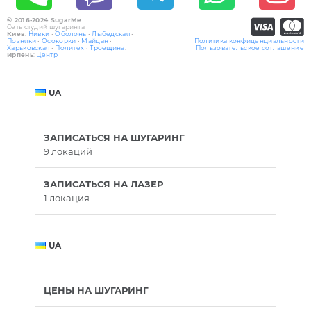
© 2016-2024 SugarMe
Сеть студий шугаринга
Киев
:
Нивки
•
Оболонь
•
Лыбедская
•
Позняки
•
Осокорки
•
Майдан
•
Политика конфиденциальности
Харьковская
•
Политех
•
Троещина
.
Пользовательское соглашение
Ирпень
:
Центр
UA
ЗАПИСАТЬСЯ НА ШУГАРИНГ
9 локаций
ЗАПИСАТЬСЯ НА ЛАЗЕР
1 локация
UA
ЦЕНЫ НА ШУГАРИНГ