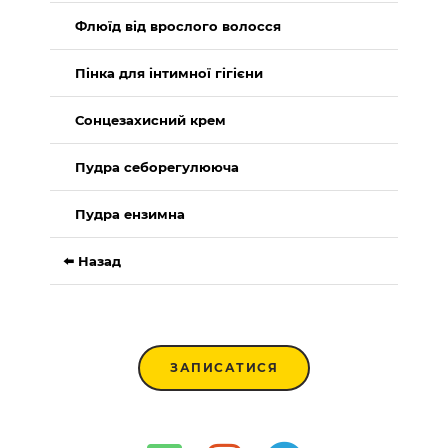
Флюїд від врослого волосся
Пінка для інтимної гігієни
Сонцезахисний крем
Пудра себорегулююча
Пудра ензимна
⬅️ Назад
ЗАПИСАТИСЯ