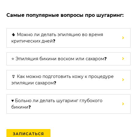
Самые популярные вопросы про шугаринг:
🌵 Можно ли делать эпиляцию во время
критических дней❓
⭐ Эпиляция бикини воском или сахаром❓
👙 Как можно подготовить кожу к процедуре
эпиляции сахаром❓
♥️ Больно ли делать шугаринг глубокого
бикини❓
ЗАПИСАТЬСЯ