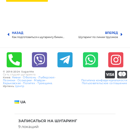
НАЗАД
ВПЕРЕД
Как подготовиться к шугарингу бикини?
Шугаринг по линии трусиков
© 2016-2024 SugarMe
Сеть студий шугаринга
Киев
:
Нивки
•
Оболонь
•
Лыбедская
•
Позняки
•
Осокорки
•
Майдан
•
Политика конфиденциальности
Харьковская
•
Политех
•
Троещина
.
Пользовательское соглашение
Ирпень
:
Центр
UA
ЗАПИСАТЬСЯ НА ШУГАРИНГ
9 локаций