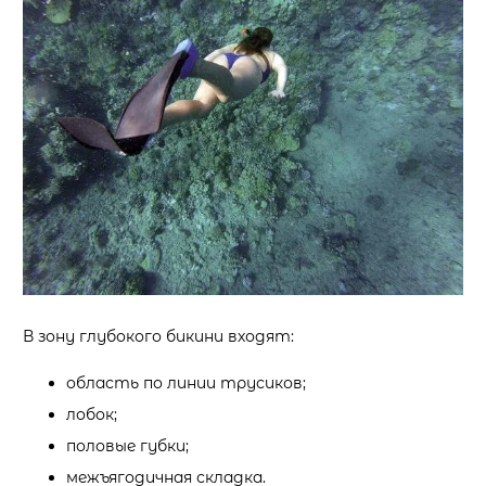
В зону глубокого бикини входят:
область по линии трусиков;
лобок;
половые губки;
межъягодичная складка.