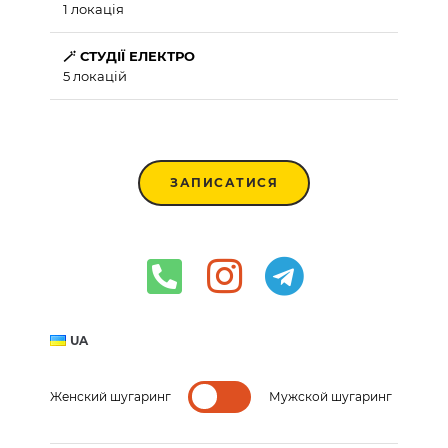
1 локація
🪄 СТУДІЇ ЕЛЕКТРО
5 локацій
ЗАПИСАТИСЯ
UA
Женский шугаринг
Мужской шугаринг