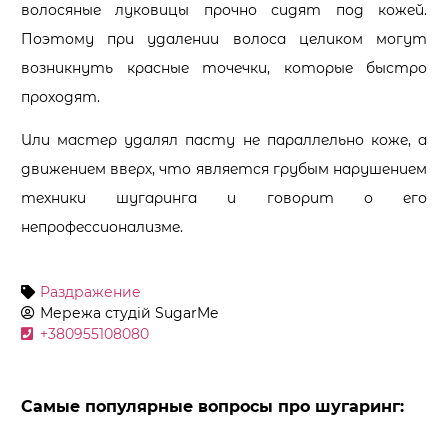
волосяные луковицы прочно сидят под кожей.
Поэтому при удалении волоса целиком могут
возникнуть красные точечки, которые быстро
проходят.
Или мастер удалял пасту не параллельно коже, а
движением вверх, что является грубым нарушением
техники шугаринга и говорит о его
непрофессионализме.
Раздражение
Мережа студій
SugarMe
+380955108080
Самые популярные вопросы про шугаринг: