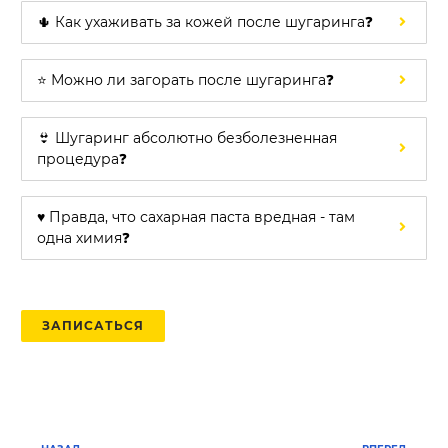
🌵 Как ухаживать за кожей после шугаринга❓
⭐ Можно ли загорать после шугаринга❓
👙 Шугаринг абсолютно безболезненная
процедура❓
♥️ Правда, что сахарная паста вредная - там
одна химия❓
ЗАПИСАТЬСЯ