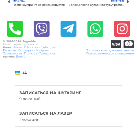
НАЗАД
ВПЕРЕД
После шугаринга не рекомендуется
Волосы после шугаринга будут расти реже?
© 2016-2024 SugarMe
Сеть студий шугаринга
Киев
:
Нивки
•
Оболонь
•
Лыбедская
•
Позняки
•
Осокорки
•
Майдан
•
Политика конфиденциальности
Харьковская
•
Политех
•
Троещина
.
Пользовательское соглашение
Ирпень
:
Центр
UA
ЗАПИСАТЬСЯ НА ШУГАРИНГ
9 локаций
ЗАПИСАТЬСЯ НА ЛАЗЕР
1 локация