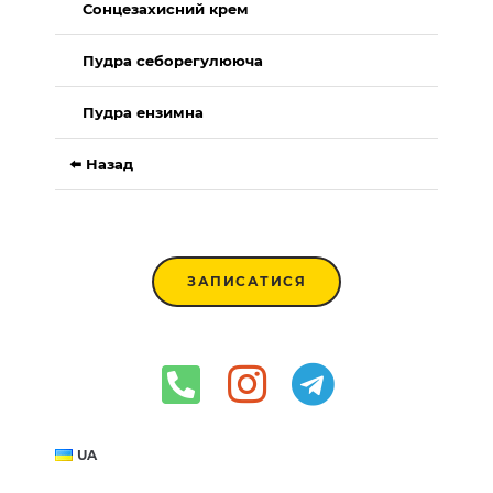
Сонцезахисний крем
Пудра себорегулююча
Пудра ензимна
⬅️ Назад
ЗАПИСАТИСЯ
UA